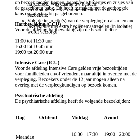
op bezoek mogen komen, behalve de broertjes en zusjes van
na gebruik. Was daarna uw handen;
de pasgeboren baby. Dit heeft te maken met de verhoogde
Gebruik niet de wc van de patiënt maar die voor
kans op infecties bij pasgeborenen.
bezoekers;
Volg de instructie(s) van de verpleging op als u iemand
Hartbewaking (CCU)
bezoekt die met extra hygiënemaatregelen (in isolatie)
Voor de afdeling hartbewaking zijn de bezoektijden:
wordt verzorgd.
11:00 tot 11:30 uur
16:00 tot 16:45 uur
19:00 tot 20:00 uur
Intensive Care (ICU)
Voor de afdeling Intensive Care gelden vrije bezoektijden
voor familieleden en/of vrienden, maar altijd in overleg met de
verpleging. Bezoekers onder de 12 jaar mogen alleen na
overleg met de verpleegkundigen op bezoek komen.
Psychiatrische afdeling
De psychiatrische afdeling heeft de volgende bezoektijden:
Dag
Ochtend
Middag
Avond
16:30 - 17:30
19:00 - 20:00
Maandag