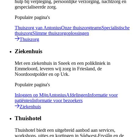
hulp bij verpleging, persoonlijke verzorging, nachtzorg en
gespecialiseerde zorg.
Populaire pagina's
Thuiszorg van Antonius
Onze thuiszorgteams
Specialistische
thuiszorg
Slimme thuiszorgoplossingen
Thuiszorg
Ziekenhuis
Met een ziekenhuis in Sneek en een polikliniek in
Emmeloord, leveren wij zorg in Friesland, de
Noordoostpolder en op Urk.
Populaire pagina's
Inloggen op MijnAntonius
Afdelingen
Informatie voor
patiënten
Informatie voor bezoekers
Ziekenhuis
Thuishotel
Thuishotel biedt een uitgebreid aanbod aan services,
workshops, uitjes en kortingen in Súdwest-Fryslân en de