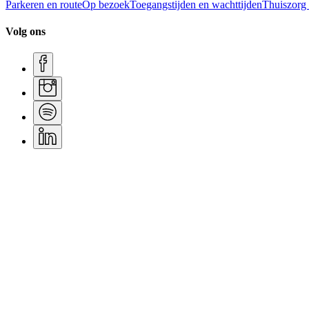
Parkeren en route
Op bezoek
Toegangstijden en wachttijden
Thuiszorg
Volg ons