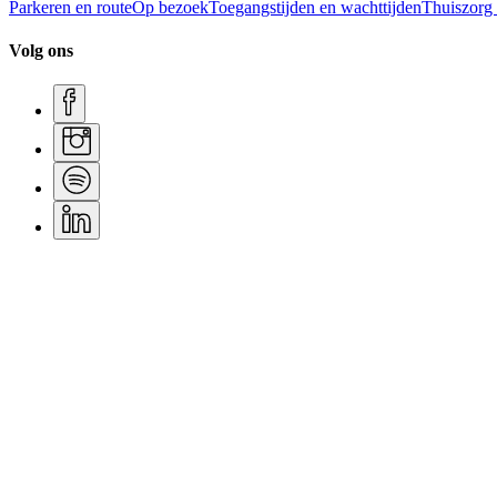
Parkeren en route
Op bezoek
Toegangstijden en wachttijden
Thuiszorg
Volg ons