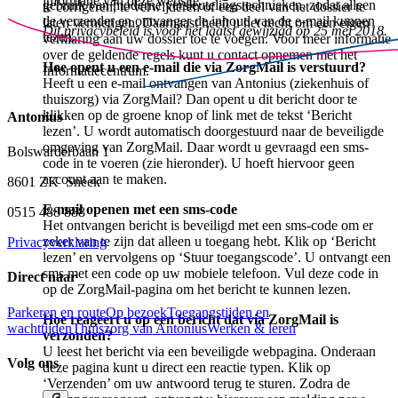
informatie van deze website.
gebruik van moderne versleutelingstechnieken, zodat alleen
te corrigeren, te verwijderen of een deel van het dossier te
de verzender en ontvanger de inhoud van de e-mail kunnen
laten vernietigen. Daarnaast heeft u het recht om een eigen
Dit privacybeleid is voor het laatst gewijzigd op 25 mei 2018.
lezen.
verklaring aan uw dossier toe te voegen. Voor meer informatie
over de geldende regels kunt u contact opnemen met het
Hoe opent u een e-mail die via ZorgMail is verstuurd?
Informatiecentrum.
Heeft u een e-mail ontvangen van Antonius (ziekenhuis of
thuiszorg) via ZorgMail? Dan opent u dit bericht door te
klikken op de groene knop of link met de tekst ‘Bericht
Antonius
lezen’. U wordt automatisch doorgestuurd naar de beveiligde
omgeving van ZorgMail. Daar wordt u gevraagd een sms-
Bolswarderbaan 1
code in te voeren (zie hieronder). U hoeft hiervoor geen
account aan te maken.
8601 ZK Sneek
E-mail openen met een sms-code
0515 488 888
Het ontvangen bericht is beveiligd met een sms-code om er
zeker van te zijn dat alleen u toegang hebt. Klik op ‘Bericht
Privacyverklaring
lezen’ en vervolgens op ‘Stuur toegangscode’. U ontvangt een
sms met een code op uw mobiele telefoon. Vul deze code in
Direct naar
op de ZorgMail-pagina om het bericht te kunnen lezen.
Parkeren en route
Op bezoek
Toegangstijden en
Hoe reageert u op een bericht dat via ZorgMail is
wachttijden
Thuiszorg van Antonius
Werken & leren
verzonden?
U leest het bericht via een beveiligde webpagina. Onderaan
Volg ons
deze pagina kunt u direct een reactie typen. Klik op
‘Verzenden’ om uw antwoord terug te sturen. Zodra de