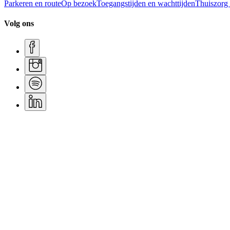
Parkeren en route
Op bezoek
Toegangstijden en wachttijden
Thuiszorg
Volg ons