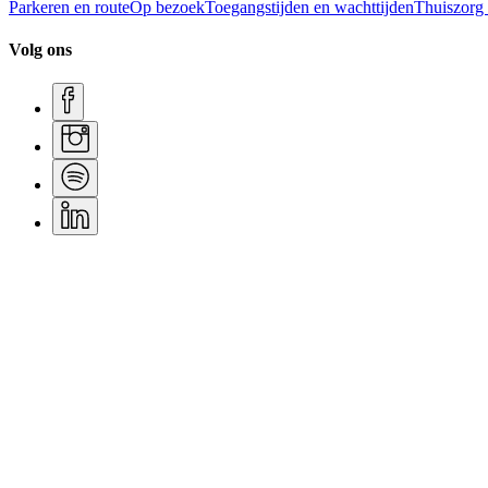
Parkeren en route
Op bezoek
Toegangstijden en wachttijden
Thuiszorg
Volg ons