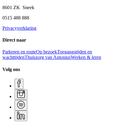
8601 ZK Sneek
0515 488 888
Privacyverklaring
Direct naar
Parkeren en route
Op bezoek
Toegangstijden en
wachttijden
Thuiszorg van Antonius
Werken & leren
Volg ons