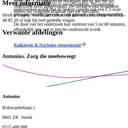
SPECT-CT en verstrekt de resultaten aan de arts die het
Meer informatie
opgevangen straling om in een afbeelding. Bij sommige
onderzoek heeft aangevraagd. De uitslag wordt besproken
onderzoeken wordt met de andere camera ook een CT-scan
tijdens uw volgende afspraak met uw specialist.
gemaakt, waarbij gebruik wordt gemaakt van röntgenstraling.
Heeft u vragen? Neem dan contact op met ons ziekenhuis via 0515 -
48 85 20 of kijk bij veel gestelde vragen.
De duur van het onderzoek kan variëren van 5 tot 60 minuten,
afhankelijk van wat er precies onderzocht wordt.
Verwante afdelingen
Radiologie & Nucleaire geneeskunde
Antonius.
Zorg die meebeweegt
Antonius
Bolswarderbaan 1
8601 ZK Sneek
0515 488 888