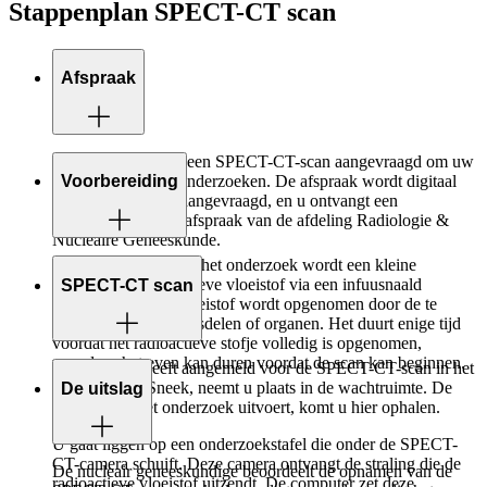
Stappenplan SPECT-CT scan
Afspraak
Uw specialist heeft een SPECT-CT-scan aangevraagd om uw
klachten verder te onderzoeken. De afspraak wordt digitaal
Voorbereiding
door uw specialist aangevraagd, en u ontvangt een
bevestiging van de afspraak van de afdeling Radiologie &
Nucleaire Geneeskunde.
Ter voorbereiding op het onderzoek wordt een kleine
hoeveelheid radioactieve vloeistof via een infuusnaald
SPECT-CT scan
toegediend. Deze vloeistof wordt opgenomen door de te
onderzoeken lichaamsdelen of organen. Het duurt enige tijd
voordat het radioactieve stofje volledig is opgenomen,
waardoor het even kan duren voordat de scan kan beginnen.
Nadat u zich heeft aangemeld voor de SPECT-CT-scan in het
ziekenhuis in Sneek, neemt u plaats in de wachtruimte. De
De uitslag
laborant die het onderzoek uitvoert, komt u hier ophalen.
U gaat liggen op een onderzoekstafel die onder de SPECT-
CT-camera schuift. Deze camera ontvangt de straling die de
De nucleair geneeskundige beoordeelt de opnamen van de
radioactieve vloeistof uitzendt. De computer zet deze