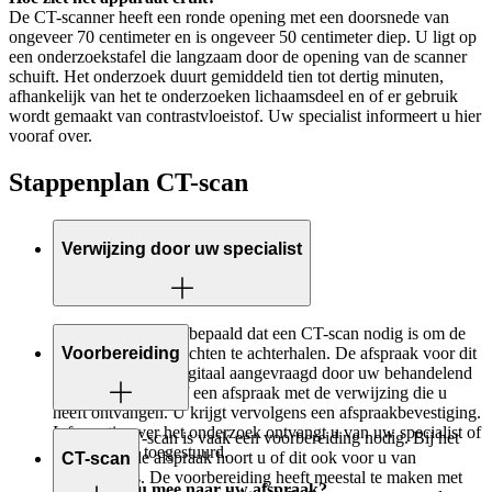
De CT-scanner heeft een ronde opening met een doorsnede van
ongeveer 70 centimeter en is ongeveer 50 centimeter diep. U ligt op
een onderzoekstafel die langzaam door de opening van de scanner
schuift. Het onderzoek duurt gemiddeld tien tot dertig minuten,
afhankelijk van het te onderzoeken lichaamsdeel en of er gebruik
wordt gemaakt van contrastvloeistof. Uw specialist informeert u hier
vooraf over.
Stappenplan CT-scan
Verwijzing door uw specialist
Uw specialist heeft bepaald dat een CT-scan nodig is om de
oorzaak van uw klachten te achterhalen. De afspraak voor dit
Voorbereiding
onderzoek wordt digitaal aangevraagd door uw behandelend
arts, of u maakt zelf een afspraak met de verwijzing die u
heeft ontvangen. U krijgt vervolgens een afspraakbevestiging.
Informatie over het onderzoek ontvangt u van uw specialist of
Voor een CT-scan is vaak een voorbereiding nodig. Bij het
krijgt u thuis toegestuurd.
maken van de afspraak hoort u of dit ook voor u van
CT-scan
toepassing is. De voorbereiding heeft meestal te maken met
Wat neemt u mee naar uw afspraak?