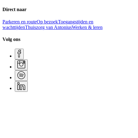
Direct naar
Parkeren en route
Op bezoek
Toegangstijden en
wachttijden
Thuiszorg van Antonius
Werken & leren
Volg ons