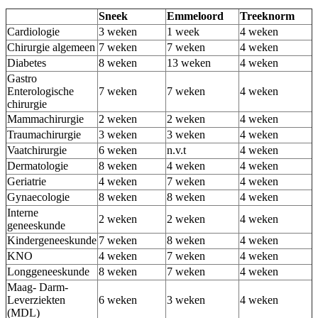
Sneek
Emmeloord
Treeknorm
Cardiologie
3 weken
1 week
4 weken
Chirurgie algemeen
7 weken
7 weken
4 weken
Diabetes
8 weken
13 weken
4 weken
Gastro
Enterologische
7 weken
7 weken
4 weken
chirurgie
Mammachirurgie
2 weken
2 weken
4 weken
Traumachirurgie
3 weken
3 weken
4 weken
Vaatchirurgie
6 weken
n.v.t
4 weken
Dermatologie
8 weken
4 weken
4 weken
Geriatrie
4 weken
7 weken
4 weken
Gynaecologie
8 weken
8 weken
4 weken
Interne
2 weken
2 weken
4 weken
geneeskunde
Kindergeneeskunde
7 weken
8 weken
4 weken
KNO
4 weken
7 weken
4 weken
Longgeneeskunde
8 weken
7 weken
4 weken
Maag- Darm-
Leverziekten
6 weken
3 weken
4 weken
(MDL)