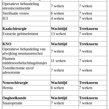
Operatieve behandeling
7 weken
7 weken
stressincontinentie
Sterilisatie vrouw
6 weken
7 weken
IUI
4 weken
7 weken
Kaakchirurgie
Wachttijd
Treeknorm
Extractie gebitselement
13 weken
7 weken
KNO
Wachttijd
Treeknorm
Operatieve behandeling van
7 weken
7 weken
afwijking neustussenschot
Plaatsen
11 weken
7 weken
middenoorbeluchtingsbuisjes
Tonsillectomie en/of
7 weken
7 weken
adenotomie
Neurochirurgie
Wachttijd
Treeknorm
Hernia
6 weken
7 weken
Oogheelkunde
Wachttijd
Treeknorm
Staaroperatie
7 weken
7 weken