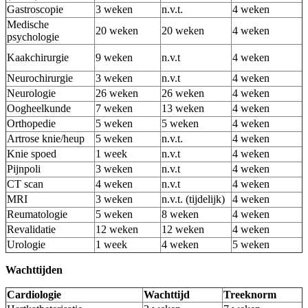
Gastroscopie
3 weken
n.v.t.
4 weken
Medische
20 weken
20 weken
4 weken
psychologie
Kaakchirurgie
9 weken
n.v.t
4 weken
Neurochirurgie
3 weken
n.v.t
4 weken
Neurologie
26 weken
26 weken
4 weken
Oogheelkunde
7 weken
13 weken
4 weken
Orthopedie
5 weken
5 weken
4 weken
Artrose knie/heup
5 weken
n.v.t.
4 weken
Knie spoed
1 week
n.v.t
4 weken
Pijnpoli
3 weken
n.v.t
4 weken
CT scan
4 weken
n.v.t
4 weken
MRI
3 weken
n.v.t. (tijdelijk)
4 weken
Reumatologie
5 weken
8 weken
4 weken
Revalidatie
12 weken
12 weken
4 weken
Urologie
1 week
4 weken
5 weken
Wachttijden
Cardiologie
Wachttijd
Treeknorm