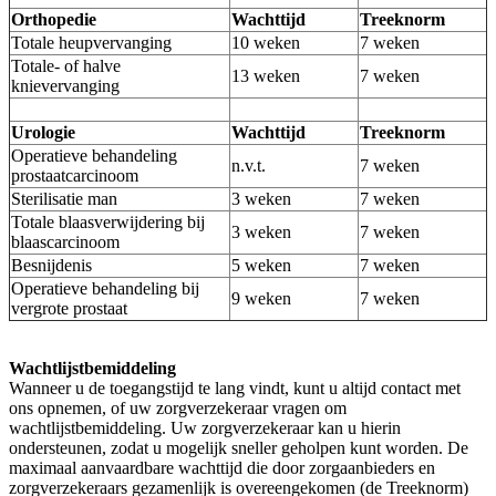
Orthopedie
Wachttijd
Treeknorm
Totale heupvervanging
10 weken
7 weken
Totale- of halve
13 weken
7 weken
knievervanging
Urologie
Wachttijd
Treeknorm
Operatieve behandeling
n.v.t.
7 weken
prostaatcarcinoom
Sterilisatie man
3 weken
7 weken
Totale blaasverwijdering bij
3 weken
7 weken
blaascarcinoom
Besnijdenis
5 weken
7 weken
Operatieve behandeling bij
9 weken
7 weken
vergrote prostaat
Wachtlijstbemiddeling
Wanneer u de toegangstijd te lang vindt, kunt u altijd contact met
ons opnemen, of uw zorgverzekeraar vragen om
wachtlijstbemiddeling. Uw zorgverzekeraar kan u hierin
ondersteunen, zodat u mogelijk sneller geholpen kunt worden. De
maximaal aanvaardbare wachttijd die door zorgaanbieders en
zorgverzekeraars gezamenlijk is overeengekomen (de Treeknorm)