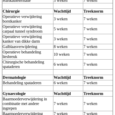
Hartkatheterisatie
3 weken
7 weken
Chirurgie
Wachttijd
Treeknorm
Operatieve verwijdering
3 weken
7 weken
borstkanker
Operatieve verwijdering
5 weken
7 weken
carpaal tunnel syndroom
Operatieve verwijdering
3 weken
7 weken
kanker van dikke darm
Galblaasverwijdering
8 weken
7 weken
Operatieve behandeling
10 weken
7 weken
liesbreuk
Chirurgische behandeling
6 weken
7 weken
spataderen
Dermatologie
Wachttijd
Treeknorm
Behandeling spataderen
6 weken
7 weken
Gynaecologie
Wachttijd
Treeknorm
Baarmoederverwijdering in
combinatie met andere
7 weken
7 weken
ingrepen
Baarmoederverwijdering
7 weken
7 weken