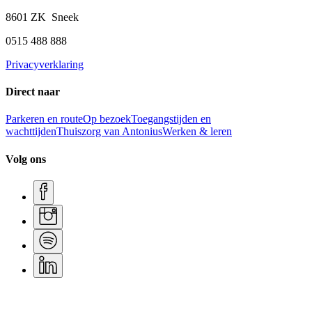
8601 ZK Sneek
0515 488 888
Privacyverklaring
Direct naar
Parkeren en route
Op bezoek
Toegangstijden en
wachttijden
Thuiszorg van Antonius
Werken & leren
Volg ons