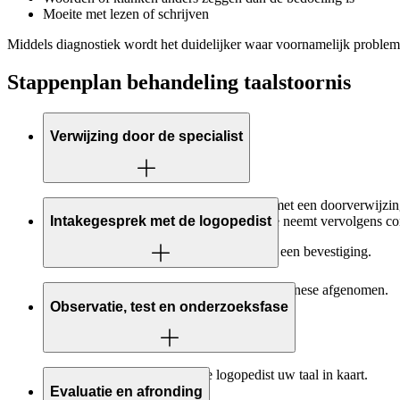
Moeite met lezen of schrijven
Middels diagnostiek wordt het duidelijker waar voornamelijk problem
Stappenplan behandeling taalstoornis
Verwijzing door de specialist
Wanneer u taalproblemen ervaart, gaat u met een doorverwijzing
afdeling logopedie. De afdeling logopedie neemt vervolgens co
Intakegesprek met de logopedist
Na het maken van de afspraak ontvangt u een bevestiging.
Tijdens het intakegesprek wordt er een anamnese afgenomen.
Observatie, test en onderzoeksfase
Middels diagnostiek brengt de logopedist uw taal in kaart.
Evaluatie en afronding