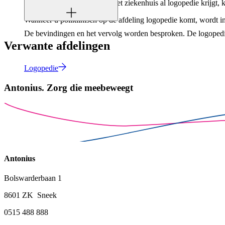
Als u tijdens uw opname in het ziekenhuis al logopedie krijgt,
Wanneer u poliklinisch op de afdeling logopedie komt, wordt in
De bevindingen en het vervolg worden besproken. De logopedie 
Verwante afdelingen
Logopedie
Antonius.
Zorg die meebeweegt
Antonius
Bolswarderbaan 1
8601 ZK Sneek
0515 488 888