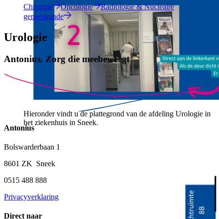
Chirurgie
Oncologie
Radiologie & Nucleaire
geneeskunde
Urologie
Antonius.
Zorg die meebeweegt
Hieronder vindt u de plattegrond van de afdeling Urologie in
het ziekenhuis in Sneek.
Antonius
Bolswarderbaan 1
8601 ZK Sneek
0515 488 888
Privacyverklaring
Direct naar