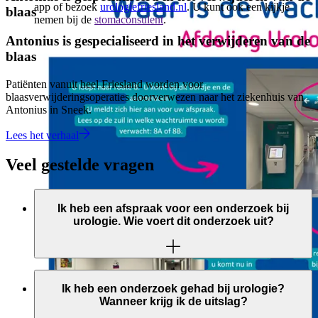
app of bezoek
urologiefriesland.nl
. U kunt ook een kijkje
blaas
nemen bij de
stomaconsulent
.
Antonius is gespecialiseerd in het verwijderen van de
blaas
Patiënten vanuit heel Friesland worden voor
blaasverwijderingsoperaties doorverwezen naar het ziekenhuis van
Antonius in Sneek.
Lees het verhaal
Veel gestelde vragen
Ik heb een afspraak voor een onderzoek bij
urologie. Wie voert dit onderzoek uit?
Kleine onderzoeken worden vaak door een verpleegkundige
uitgevoerd. Grotere onderzoeken worden daarentegen door
Ik heb een onderzoek gehad bij urologie?
een arts of physician assistant uitgevoerd. U krijgt een folder
Wanneer krijg ik de uitslag?
mee over het onderzoek dat u krijgt. Hierin staat aangegeven