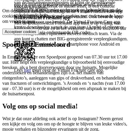
van de huisartsenspoedposten of komt de dienstdoende
zijn (of naar de huisartsenpost tijdens avond, nacht of
Voor een simpele breuk of stabiel letsel, is een controle
huisarts bij u thuis.
weekend), of een verder onderzoek en behandeling op de
Om de video te bekijken, dient u akkoord te gaan met functionele
afspraak meestal niet nodig. In de Virtual Fracture care app
spoedeisende hulp.
cookies. Accepteer de functionele cookies met onderstaande knop
kunt u informatie over uw letsel vinden. Ook bevat de app
Dokterswacht Friesland app
om verder te gaan.
oefeningen voor uw herstel. De Virtual Fracture Care app
Met de Dokterswacht Friesland app kunt u op vrijdag van
kunt u downloaden vanuit de app store (Apple) of playstore
17.00 tot 20.00 uur en in het weekend van 9.00 tot 20.00 uur
Accepteer cookies
(Android), of via onderstaande QR-code:
eenvoudig contact opnemen met een medisch team. Via de
app kunt u chatten met BIG-geregistreerde verpleegkundigen.
Spoedpost Emmeloord
Deze app download je op je smartphone voor Android en
Apple.
In Emmeloord is er een Spoedpost geopend van 07.30 uur tot 17.00
uur. Hier helpt een verpleegkundige u bijvoorbeeld bij eenvoudige
breuken, als u bent doorverwezen door uw huisarts. Mogelijke
Lees
hier
meer over de Virtual Fracture care app.
onderzoeken en behandelingen zijn o.a. het maken van
röntgenfoto’s, aanleggen van gips of drukverband, en behandeling
van fracturen of ontwrichtingen. ’s Avonds en ‘s nachts (van 17.00
uur - 07.30 uur) is er de mogelijkheid om een afspraak te maken bij
de huisartsenpost.
Volg ons op social media!
Wist je dat onze afdeling ook actief is op Instagram? Neem gerust
een kijkje en volg ons om op de hoogte te blijven van leuke video's,
mooie verhalen en bijzondere ervaringen uit de zorg.