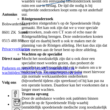
waarden van een eenvoudig bloedonderzoek neemt
ruim een uur in beslag. De tijd die nodig is bij
uitgebreide onderzoeken loopt soms op tot anderhalf
Antonius
uur.
Röntgenonderzoek
Er worden röntgenfoto’s op de Spoedeisende Hulp
Bolswarderbaan 1
gemaakt. Het kan ook zijn dat we u voor speciale
onderzoeken, zoals een CT scan of echo naar de
8601 ZK Sneek
Röntgenafdeling brengen. Deze onderzoeken kosten
0515 488 888
meer tijd en daarbij heeft u ook te maken met de
planning van de Röntgen afdeling. Het kan dus zijn dat
Privacyverklaring
u niet meteen aan de beurt bent op deze afdeling.
Wachten op de specialist
Mocht het noodzakelijk zijn dat u ook door een
Direct naar
specialist moet worden gezien, dan probeert de
specialist zo snel mogelijk tijd vrij te maken om u te
Parkeren en route
Op bezoek
Toegangstijden en
onderzoeken. De opgeroepen specialist moet hiervoor
wachttijden
Thuiszorg van Antonius
Werken & leren
zijn normale werkzaamheden onderbreken
(bijvoorbeeld tijdens zijn spreekuur) of hij kan pas na
Volg ons
een operatie komen. Daardoor kan het voorkomen dat u
langer moet wachten.
Trauma opvang
Door de ambulance worden ook patiënten binnen
gebracht op de Spoedeisende Hulp waarbij
onmiddellijk spoedeisende medische zorg noodzakelijk