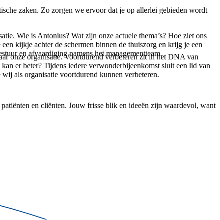
tische zaken. Zo zorgen we ervoor dat je op allerlei gebieden wordt
atie. Wie is Antonius? Wat zijn onze actuele thema’s? Hoe ziet ons
een kijkje achter de schermen binnen de thuiszorg en krijg je een
 Bestuur en afvaardiging namens het managementteam.
naar onze organisatie. Voortdurend verbeteren zit in het DNA van
an er beter? Tijdens iedere verwonderbijeenkomst sluit een lid van
wij als organisatie voortdurend kunnen verbeteren.
 patiënten en cliënten. Jouw frisse blik en ideeën zijn waardevol, want