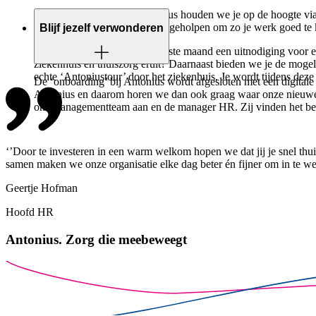
In de eerste periode bij Antonius houden we je op de hoogte vi
ondersteund, geïnformeerd en geholpen om zo je werk goed te 
Blijf jezelf verwonderen
Daarnaast ontvang je in de eerste maand een uitnodiging voor e
ziekenhuis en thuiszorg eruit? Daarnaast bieden we je de mogel
echte ‘Antoniustour’ door het ziekenhuis. Je wordt tijdens d
De ‘onboarding’ bij Antonius wordt afgesloten met een digitale
Antonius en daarom horen we dan ook graag waar onze nieuwe co
ons managementteam aan en de manager HR. Zij vinden het bela
‘’Door te investeren in een warm welkom hopen we dat jij je snel thuis
samen maken we onze organisatie elke dag beter én fijner om in te we
Geertje Hofman
Hoofd HR
Antonius.
Zorg die meebeweegt