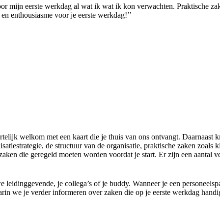
 mijn eerste werkdag al wat ik wat ik kon verwachten. Praktische zaken
 en enthousiasme voor je eerste werkdag!’’
telijk welkom met een kaart die je thuis van ons ontvangt. Daarnaast krij
isatiestrategie, de structuur van de organisatie, praktische zaken zoal
zaken die geregeld moeten worden voordat je start. Er zijn een aantal ve
e leidinggevende, je collega’s of je buddy. Wanneer je een personeelspa
aarin we je verder informeren over zaken die op je eerste werkdag handi