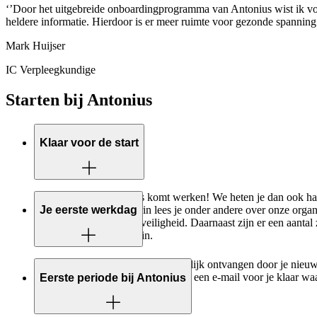
‘’Door het uitgebreide onboardingprogramma van Antonius wist ik voor
heldere informatie. Hierdoor is er meer ruimte voor gezonde spanning
Mark Huijser
IC Verpleegkundige
Starten bij Antonius
Klaar voor de start
We zijn blij dat je bij ons komt werken! We heten je dan ook har
goed voorbereiden. Hierin lees je onder andere over onze organ
Je eerste werkdag
omgaan met privacy en veiligheid. Daarnaast zijn er een aantal 
op het Antonius Leerplein.
Op je eerste werkdag word je hartelijk ontvangen door je nieuw
op je te wachten. Daarnaast staat er een e-mail voor je klaar w
Eerste periode bij Antonius