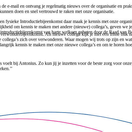
a de e-mail en ontvang je regelmatig nieuws over de organisatie en prak
kunnen doen en snel vertrouwd te raken met onze organisatie.
en fysieke Introductiebijeenkomst daar maak je kennis met onze organis
ijkheid om kennis te maken met andere (nieuwe) collega’s, geven we je 
eze introductiebijeenkomst van harte welkom geheten door de Raad van
 verwonderbijeenkomst. Als nieuwe collega kijk je met een frisse blik 
llega’s zich over verwonderen. Waar mogen wij trots op zijn en wat k
ngrijk kennis te maken met onze nieuwe collega’s en om te horen hoe 
 voelt bij Antonius. Zo kun jij je inzetten voor de beste zorg voor onze
rken.’’