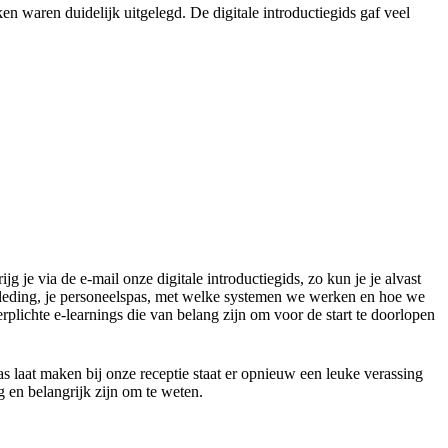
 waren duidelijk uitgelegd. De digitale introductiegids gaf veel
g je via de e-mail onze digitale introductiegids, zo kun je je alvast
s kleding, je personeelspas, met welke systemen we werken en hoe we
rplichte e-learnings die van belang zijn om voor de start te doorlopen
s laat maken bij onze receptie staat er opnieuw een leuke verassing
g en belangrijk zijn om te weten.