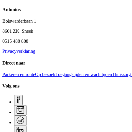
Antonius
Bolswarderbaan 1
8601 ZK Sneek
0515 488 888
Privacyverklaring
Direct naar
Parkeren en route
Op bezoek
Toegangstijden en wachttijden
Thuiszorg
Volg ons