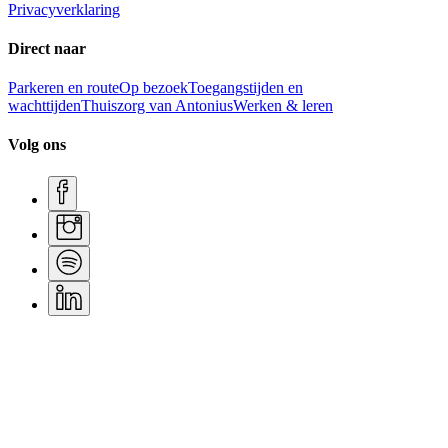
Privacyverklaring
Direct naar
Parkeren en route
Op bezoek
Toegangstijden en
wachttijden
Thuiszorg van Antonius
Werken & leren
Volg ons