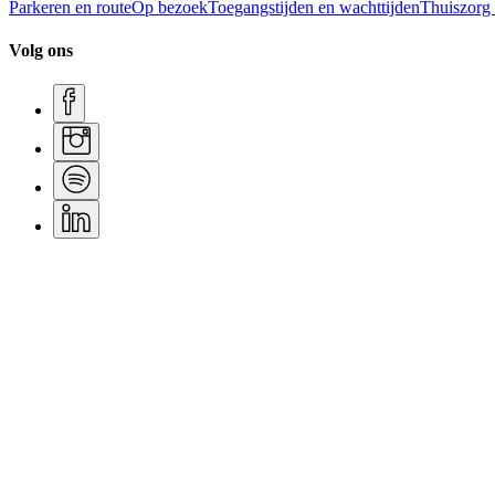
Parkeren en route
Op bezoek
Toegangstijden en wachttijden
Thuiszorg
Volg ons