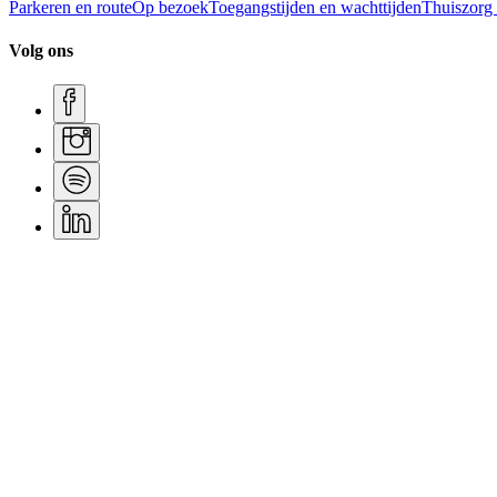
Parkeren en route
Op bezoek
Toegangstijden en wachttijden
Thuiszorg
Volg ons