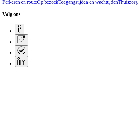
Parkeren en route
Op bezoek
Toegangstijden en wachttijden
Thuiszorg
Volg ons