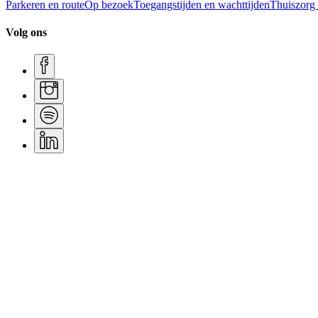
Parkeren en route
Op bezoek
Toegangstijden en wachttijden
Thuiszorg
Volg ons